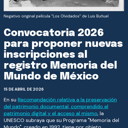
COMITÉ
Negativo original película "Los Olvidados" de Luis Buñuel
MÉXICO EN LA MEMORIA DEL MUNDO
Convocatoria 2026
CONVOCATORIAS
para proponer nuevas
NOTICIAS
inscripciones al
CONTACTO
registro Memoria del
Mundo de México
15 DE ABRIL DE 2026
En su
Recomendación relativa a la preservación
del patrimonio documental, comprendido el
patrimonio digital y el acceso al mismo
, la
UNESCO subraya que su Programa "Memoria del
Mundo", creado en 1992, tiene por objeto