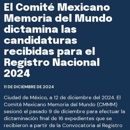
El Comité Mexicano
Memoria del Mundo
dictamina las
MEMORIA DEL MUNDO
candidaturas
COMITÉ
recibidas para el
MÉXICO EN LA MEMORIA DEL MUNDO
Registro Nacional
CONVOCATORIAS
2024
NOTICIAS
11 DE DICIEMBRE DE 2024
CONTACTO
Ciudad de México, a 12 de diciembre del 2024. El
Comité Mexicano Memoria del Mundo (CMMM)
sesionó el pasado 9 de diciembre para efectuar la
dictaminación final de 16 expedientes que se
recibieron a partir de la Convocatoria al Registro